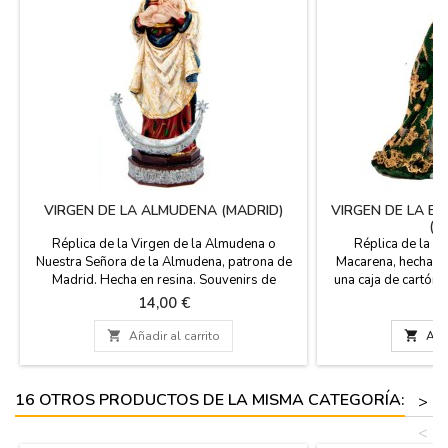
VIRGEN DE LA ALMUDENA (MADRID)
VIRGEN DE LA E
(S
Réplica de la Virgen de la Almudena o
Réplica de la V
Nuestra Señora de la Almudena, patrona de
Macarena, hecha en
Madrid. Hecha en resina. Souvenirs de
una caja de cartón 
España. Medidas: Pequeña: 10 cm alto
reverso una brev
Precio
Pr
14,00 €
3
Mediana: 15 cm alto
Medidas: Grande 
cartón) Pequeña

Añadir al carrito

Añad
d
16 OTROS PRODUCTOS DE LA MISMA CATEGORÍA:
>
<