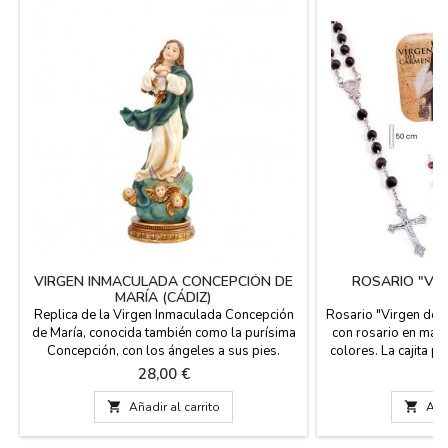
VIRGEN INMACULADA CONCEPCIÓN DE
ROSARIO "VI
MARÍA (CÁDIZ)
Replica de la Virgen Inmaculada Concepción
Rosario "Virgen del 
de María, conocida también como la purísima
con rosario en made
Concepción, con los ángeles a sus pies.
colores. La cajita 
Celebración el día 8 de Diciembre. Viene en
pastillero. Por detr
Precio
P
28,00 €
5
caja elegante con una breve historia por su
breve historia de l
parte trasera. Hecha en España. Medidas: 15
del Carmen: Estrell

Añadir al carrito

Añad
cm x 5 x 5
largo. del rosario. 