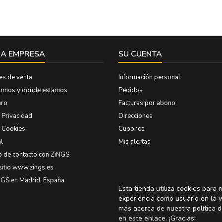
A EMPRESA
SU CUENTA
es de venta
Información personal
somos y dónde estamos
Pedidos
uro
Facturas por abono
e Privacidad
Direcciones
e Cookies
Cupones
l
Mis alertas
o de contacto con ZiNGS
sitio www.zings.es
NGS en Madrid, España
Esta tienda utiliza cookies para 
experiencia como usuario en la 
más acerca de nuestra política d
en
este enlace
. ¡Gracias!