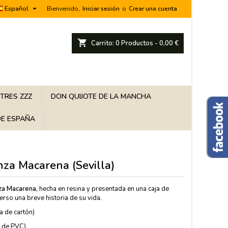

Español
Bienvenido,
Iniciar sesión
o
Crear una cuenta
shopping_cart
Carrito:
0
Productos - 0,00 €
 TRES ZZZ
DON QUIJOTE DE LA MANCHA
E ESPAÑA
nza Macarena (Sevilla)
nza Macarena,
hecha en resina y presentada en una caja de
erso una breve historia de su vida.
a de cartón)
de PVC)