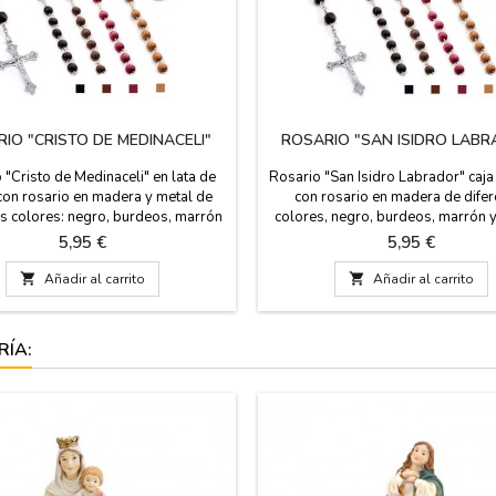
IO "CRISTO DE MEDINACELI"
ROSARIO "SAN ISIDRO LAB
 "Cristo de Medinaceli" en lata de
Rosario "San Isidro Labrador" caja
con rosario en madera y metal de
con rosario en madera de difer
es colores: negro, burdeos, marrón
colores, negro, burdeos, marrón 
ón claro. La cajita puede también
claro. La cajita puede también ser
Precio
Precio
5,95 €
5,95 €
como pastillero. Por detrás de la
pastillero. Por detrás de la cajit
ene una breve historia del Cristo de
escrita una breve historia de San

Añadir al carrito

Añadir al carrito
aceli. Mide: 50 cm de largo. del
Labrador. Mide: 50 cm de largo. 
io. Medida de la caja: 50X50 cm
la caja: 50x50 cm
RÍA: