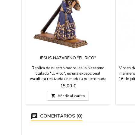
JESÚS NAZARENO "EL RICO"
Replica de nuestro padre Jesús Nazareno
Virgen d
titulado "El Rico", es una excepcional
marinero
escultura realizada en madera policromada
16 de jul
para vestir, de dos tamaños. Obra de Juan
regalo c
Precio
15,00 €
de Mesa del año 1620. Viene en caja de
España.
cartón el grande y caja transparente blister
conducto

Añadir al carrito
el pequeño. Procesiona la madrugada de
la prot
viernes Santo en Sevilla. Medidas: Pequeño
Medidas
10 x 3 x 10 cms...
COMENTARIOS (0)