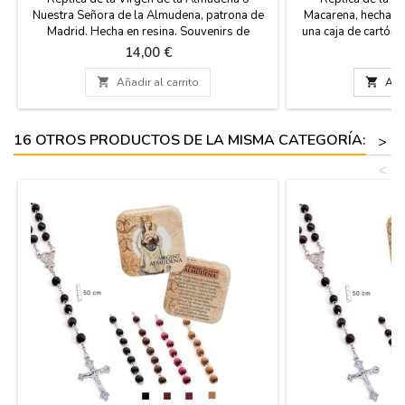
Nuestra Señora de la Almudena, patrona de
Macarena, hecha en
Madrid. Hecha en resina. Souvenirs de
una caja de cartón 
España. Medidas: Pequeña: 10 cm alto
reverso una brev
Precio
Pr
14,00 €
3
Mediana: 15 cm alto
Medidas: Grande 
cartón) Pequeña

Añadir al carrito

Añad
d
16 OTROS PRODUCTOS DE LA MISMA CATEGORÍA:
>
<