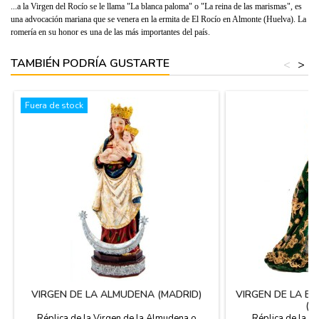
...a la Virgen del Rocío se le llama "La blanca paloma" o "La reina de las marismas", es
una advocación mariana que se venera en la ermita de El Rocío en Almonte (Huelva). La
romería en su honor es una de las más importantes del país.
TAMBIÉN PODRÍA GUSTARTE
<
>
Fuera de stock
VIRGEN DE LA ALMUDENA (MADRID)
VIRGEN DE LA E
(S
Réplica de la Virgen de la Almudena o
Réplica de la V