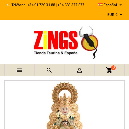

Teléfono:
+34 91 726 31 88 | +34 683 377 877
Español

EUR €
0



shopping_cart