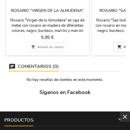
ROSARIO "VIRGEN DE LA ALMUDENA"
ROSARIO "SAN
Rosario "Virgen de la Almudena" en caja de
Rosario "San Isidro
metal con rosario en madera de diferentes
con rosario en made
colores, negro, burdeos, marrón y marrón
negro, burdeos, ma
claro. La cajita puede también servir como
cajita puede tambié
Precio
P
5,95 €
5
pastillero. Por detrás de la cajita, viene escrita
Por detrás de la caji
una breve historia de la virgen de la
historia de San Isi

Añadir al carrito

Añad
Almudena. Mide: 50 cm de largo del rosario
de largo. Medida
Medida de la caja: 50X50 cm
COMENTARIOS (0)
No hay reseñas de clientes en este momento.
Síganos en Facebook

PRODUCTOS