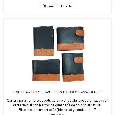
Composición de algodón peinado. Medidas: talla de pie de 36 - 40
talla de pie...

Añadir al carrito
CARTERA DE PIEL AZUL CON HIERROS GANADEROS
Cartera para hombre de bolsillo en piel de Ubrique color azul y con
cenfa de piel con hierros de ganadería de color piel natural.
Billetero, documentación (identidad y conducción) 7
tarjeteros. Fabricado en España. Medidas: Vertical con y sin cierre: