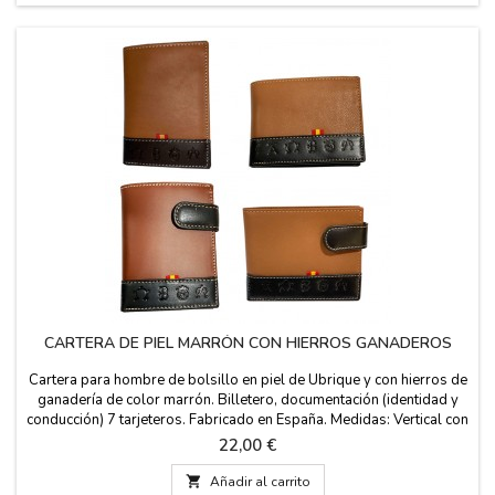
CARTERA DE PIEL MARRÓN CON HIERROS GANADEROS
Cartera para hombre de bolsillo en piel de Ubrique y con hierros de
ganadería de color marrón. Billetero, documentación (identidad y
conducción) 7 tarjeteros. Fabricado en España. Medidas: Vertical con
y sin cierre: 11 cm x 8 cm Horizontal con y sin cierre: 10.5 cm. de
Precio
22,00 €
ancho x 8 cm. de alto

Añadir al carrito