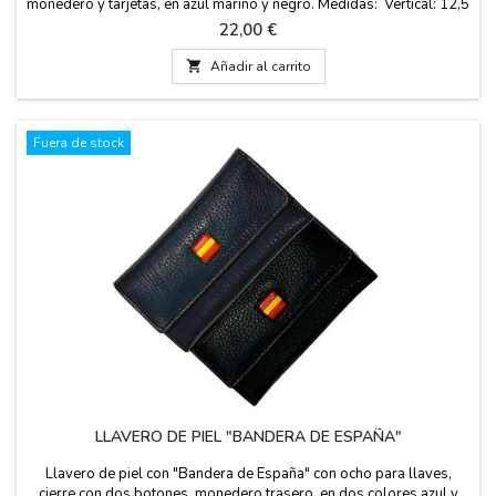
monedero y tarjetas, en azul marino y negro. Medidas: Vertical: 12,5
cm. de alto x 9,5 cm. de ancho. Horizontal: 9 cm. de alto x 11 cm. de
Precio
22,00 €
ancho.

Añadir al carrito
Fuera de stock
LLAVERO DE PIEL "BANDERA DE ESPAÑA"
Llavero de piel con "Bandera de España" con ocho para llaves,
cierre con dos botones, monedero trasero, en dos colores azul y