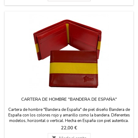
CARTERA DE HOMBRE "BANDERA DE ESPAÑA"
Cartera de hombre "Bandera de España" de piel diseño Bandera de
España con los colores rojo y amarillo como la bandera. Diferentes
modelos, horizontal o vertical. Hecha en España con piel autentica.
Medidas: - Horizontal: 8 cm. de alto x 10.5 cm. de ancho. - Vertical:
Precio
22,00 €
10.5 cm. de alto x 8 cm. de ancho.

Añadir al carrito