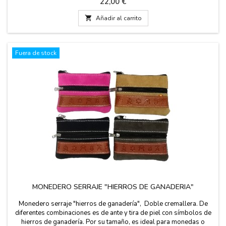
Precio
22,00 €
11 cm x 8 cm Horizontal con y sin cierre: 10.5 cm. de ancho
x 8 cm. de alto

Añadir al carrito
Fuera de stock
MONEDERO SERRAJE "HIERROS DE GANADERIA"
Monedero serraje "hierros de ganadería", Doble cremallera. De
diferentes combinaciones es de ante y tira de piel con símbolos de
hierros de ganadería. Por su tamaño, es ideal para monedas o