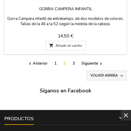
GORRA CAMPERA INFANTIL
Gorra Campera infantil de entretiempo, de dos modelos de colores.
Tallas de la 46 a la 52 según la medida de la cabeza.
Precio
14,50 €

Añadir al carrito
Anterior
1
2
3
Siguiente


VOLVER ARRIBA

Síganos en Facebook

PRODUCTOS