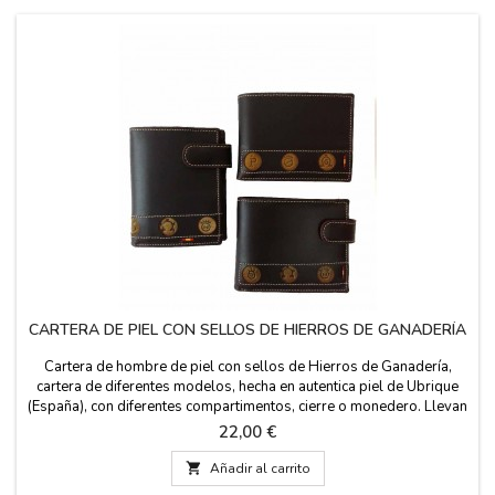
CARTERA DE PIEL CON SELLOS DE HIERROS DE GANADERÍA
Cartera de hombre de piel con sellos de Hierros de Ganadería,
cartera de diferentes modelos, hecha en autentica piel de Ubrique
(España), con diferentes compartimentos, cierre o monedero. Llevan
grabados los hierros ganaderos en sellos redondos, para así
Precio
22,00 €
hacerla mas taurina. Fabricada en España. Medidas: VERTICAL: 11
cm x 8 cm con cierre y sin cierre....

Añadir al carrito