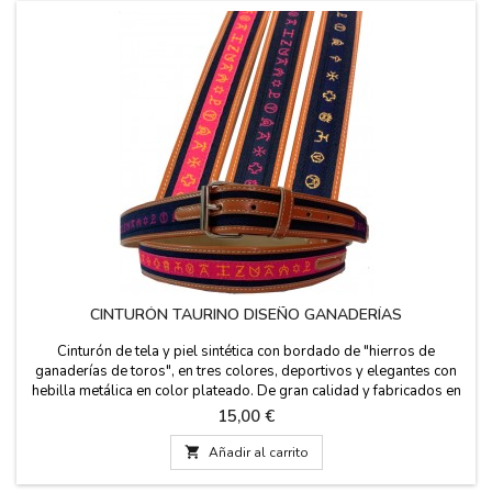
CINTURÓN TAURINO DISEÑO GANADERÍAS
Cinturón de tela y piel sintética con bordado de "hierros de
ganaderías de toros", en tres colores, deportivos y elegantes con
hebilla metálica en color plateado. De gran calidad y fabricados en
España. Tallas: 90 - 95 - 100 - 105 - 110 - 115 ancho 3,5 cm
Precio
15,00 €

Añadir al carrito