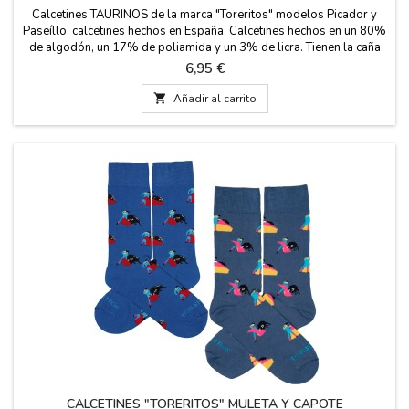
Calcetines TAURINOS de la marca "Toreritos" modelos Picador y
Paseíllo, calcetines hechos en España. Calcetines hechos en un 80%
de algodón, un 17% de poliamida y un 3% de licra. Tienen la caña
de 23 cm. Dos tallas: Pequeña EUR de 35- 40 y Grande de 41- 45
Precio
6,95 €

Añadir al carrito
CALCETINES "TORERITOS" MULETA Y CAPOTE