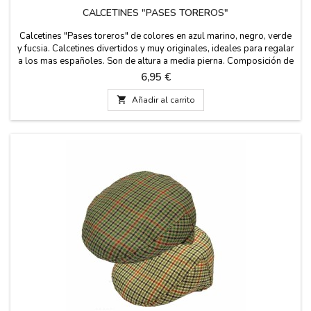
CALCETINES "PASES TOREROS"
Calcetines "Pases toreros" de colores en azul marino, negro, verde
y fucsia. Calcetines divertidos y muy originales, ideales para regalar
a los mas españoles. Son de altura a media pierna. Composición de
algodón peinado. Fabricado en España. Medidas: talla de pie 36 -
Precio
6,95 €
40 EU talla de pie de 41 - 45 EU

Añadir al carrito