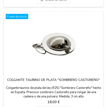
Fuera de stock
COLGANTE TAURINO DE PLATA "SOMBRERO CASTOREÑO"
Colgante taurino de plata de ley (925) "Sombrero Castoreño" hecho
en España. Precioso sombrero Castoreño para colgar de una
cadena o de una pulsera. Medida: 3 cm alto
Precio
18,00 €