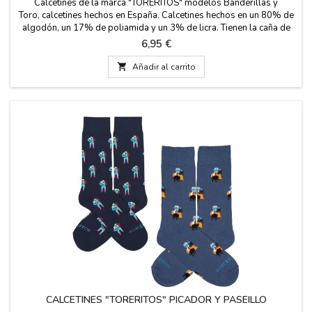
Calcetines de la marca "TORERITOS" modelos Banderillas y
Toro, calcetines hechos en España. Calcetines hechos en un 80% de
algodón, un 17% de poliamida y un 3% de licra. Tienen la caña de
23 cm. Dos tallas: Pequeña EUR de 35- 40 y Grande de 41- 45
Precio
6,95 €

Añadir al carrito
CALCETINES "TORERITOS" PICADOR Y PASEILLO