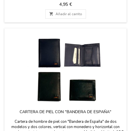
tarjetas. Medidas: 11 cm. de largo x 8 cm. de alto.
Precio
4,95 €

Añadir al carrito
CARTERA DE PIEL CON "BANDERA DE ESPAÑA"
Cartera de hombre de piel con "Bandera de España" de dos
modelos y dos colores, vertical con monedero y horizontal con