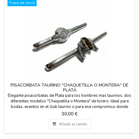
Fuera de stock
PISACORBATA TAURINO "CHAQUETILLA O MONTERA" DE
PLATA
Elegante pisacorbatas de Plata para los hombres mas taurinos, dos
diferentes modelos "Chaquetilla o Montera" de torero. Ideal para
bodas, eventos en el club taurino o para ese compromiso donde
quieres lucir tus raíces con orgullo, combinalo con nuestra
Precio
30,00 €
preciosas y estilosas corbatas Toreritos. Artesanía de Calidad:
Piezas de plata con acabados...

Añadir al carrito