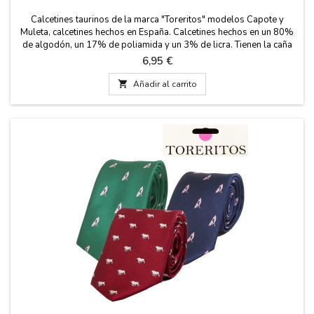
Calcetines taurinos de la marca "Toreritos" modelos Capote y
Muleta, calcetines hechos en España. Calcetines hechos en un 80%
de algodón, un 17% de poliamida y un 3% de licra. Tienen la caña
de 23 cm. Dos tallas: Pequeña EUR de 35- 40 y Grande EUR de
Precio
6,95 €
41- 45

Añadir al carrito