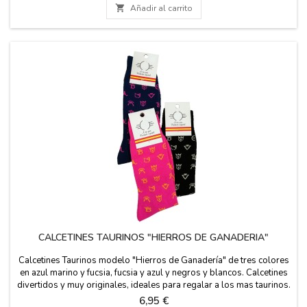

Añadir al carrito
CALCETINES TAURINOS "HIERROS DE GANADERIA"
Calcetines Taurinos modelo "Hierros de Ganadería" de tres colores
en azul marino y fucsia, fucsia y azul y negros y blancos. Calcetines
divertidos y muy originales, ideales para regalar a los mas taurinos.
Son de altura a media pierna y disponibles en dos tallas.
Precio
6,95 €