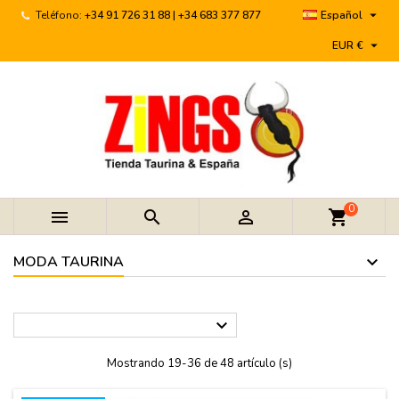

Teléfono:
+34 91 726 31 88 | +34 683 377 877
Español

EUR €
0



shopping_cart
MODA TAURINA

Mostrando 19-36 de 48 artículo (s)