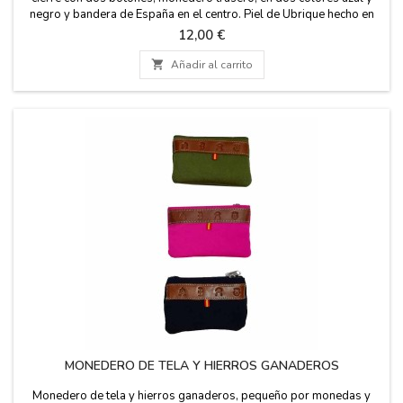
negro y bandera de España en el centro. Piel de Ubrique hecho en
España. Medidas: 11 cm x 6 cm.
Precio
12,00 €

Añadir al carrito
MONEDERO DE TELA Y HIERROS GANADEROS
Monedero de tela y hierros ganaderos, pequeño por monedas y