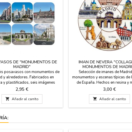
ASOS DE "MONUMENTOS DE
IMAN DE NEVERA "COLLAG
MADRID"
MONUMENTOS DE MADRI
eis posavasos con monumentos de
Selección de imanes de Madrid
d y alrededores. Fabricados en
monumentos y escenas típicas de l
 y plastificados, seis imágenes
de España. Hechos en resina y m
rentes, disponemos de muchos
goma de diferentes tamaños. En c
Precio
Precio
2,95 €
3,00 €
(en colores y en sepia con aspecto
salen monumentos como: La Ci
o). Son cuadrados con las puntas
Neptuno, El Oso y el madroño, la 

Añadir al carrito

Añadir al carrito
ndeadas. Souvenirs de Madrid.
Alcalá, el Palacio Real, las torres
skyline de Madrid, etc ...
RÍA: