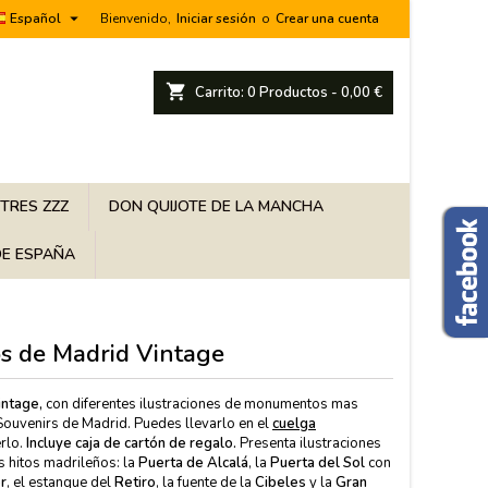

Español
Bienvenido,
Iniciar sesión
o
Crear una cuenta
shopping_cart
Carrito:
0
Productos - 0,00 €
 TRES ZZZ
DON QUIJOTE DE LA MANCHA
E ESPAÑA
 de Madrid Vintage
ntage,
con diferentes ilustraciones de monumentos mas
Souvenirs de Madrid. Puedes llevarlo en el
cuelga
rlo.
Incluye caja de cartón de regalo.
Presenta ilustraciones
s hitos madrileños: la
Puerta de Alcalá
, la
Puerta del Sol
con
r
, el estanque del
Retiro
, la fuente de la
Cibeles
y la
Gran