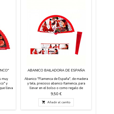
ENCO"
ABANICO BAILADORA DE ESPAÑA
ABA
es muy
Abanico "Flamenca de España", de madera
Abanico d
co" y
y tela, precioso abanico flamenca, para
las dos 
que lleva
llevar en el bolso o como regalo de
colores. 
 peineta.
recuerdo de España. Se entrega en una caja
ZiNGS te
Precio
9,50 €
o y negro
de regalo con el mismo diseño que lleva el
flamenco.
s rojos.
abanico. Souvenirs de España y Flamenco,
cómodo c

Añadir al carrito
nico muy
ideal para escuelas de Baile o eventos. Si
el bolso
a: 23 cm
quieres llevarlo siempre colgado, no te
mas tiemp