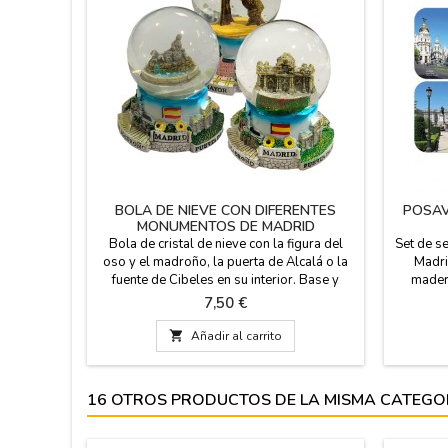
BOLA DE NIEVE CON DIFERENTES
POSAV
MONUMENTOS DE MADRID
Bola de cristal de nieve con la figura del
Set de s
oso y el madroño, la puerta de Alcalá o la
Madri
fuente de Cibeles en su interior. Base y
madera
figuras de resina. Regalo ideal como
dife
Precio
7,50 €
recuerdo de su paso por Madrid. Medidas:
modelos 
Pequeña 4,5 cm de diámetro x 6 cm de
antigu

Añadir al carrito
altura Grande 8 cm de diámetro (base) x 9
redo
cm de altura x 6.5 cm diam.
16 OTROS PRODUCTOS DE LA MISMA CATEGO