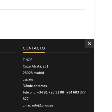
pierdas este cuelga abanico...
CONTACTO
ZiNGS
Calle Alcalá, 231
28028 Madrid
España
Dónde estamos
Teléfono:
+34 91 726 31 88 | +34 683 377
877
Email:
info@zings.es