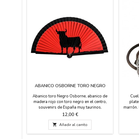
ABANICO OSBORNE TORO NEGRO
Abanico toro Negro Osborne, abanico de
Cuel
madera rojo con toro negro en el centro,
plat
souvenirs de España muy taurinos.
marrón. 
Producto Oficial El Toro Osborne. Puedes
tenerlo 
Precio
12,00 €
llevarlo en el cuelga abanico muy práctico
Hecho e
para no perderlo. Medidas: 23 cm
cm x 

Añadir al carrito