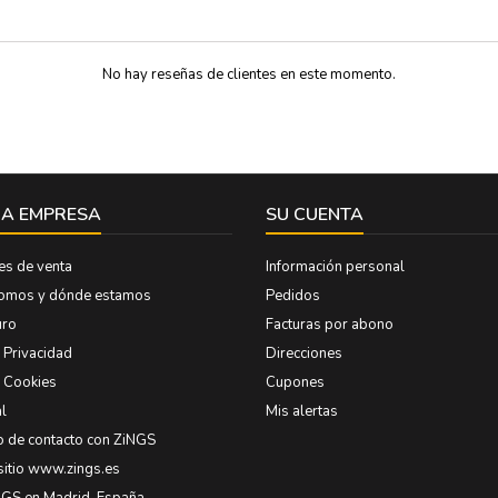
largo
No hay reseñas de clientes en este momento.
A EMPRESA
SU CUENTA
es de venta
Información personal
somos y dónde estamos
Pedidos
uro
Facturas por abono
e Privacidad
Direcciones
e Cookies
Cupones
l
Mis alertas
o de contacto con ZiNGS
sitio www.zings.es