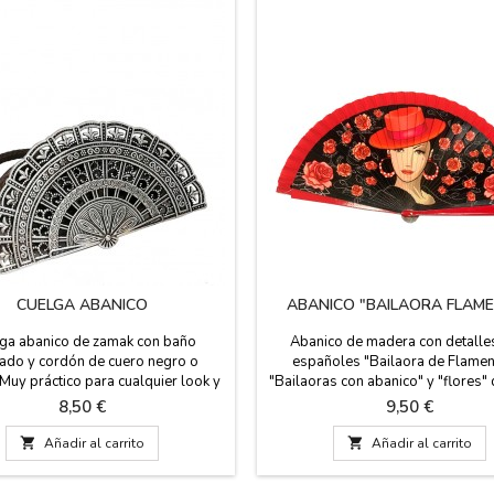
CUELGA ABANICO
ABANICO "BAILAORA FLAM
ga abanico de zamak con baño
Abanico de madera con detall
eado y cordón de cuero negro o
españoles "Bailaora de Flamen
Muy práctico para cualquier look y
"Bailaoras con abanico" y "flores" 
siempre a mano sin que se pierda.
en su mano un abanico y claveles y
Precio
Precio
8,50 €
9,50 €
n España. Medida del colgador: 5
Traje típico de Sevillana, color roj
3 cm y con un cordón de 40 cm.
con lunares blancos y con lunare

Añadir al carrito

Añadir al carrito
Puedes llevarlo en el cuelga aba
práctico para no perderlo. Medid