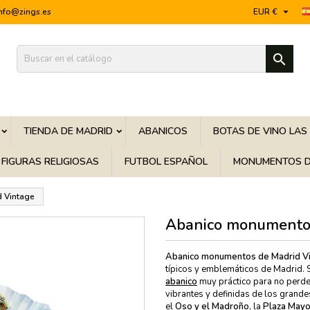

info@zings.es
EUR €

TIENDA DE MADRID
ABANICOS
BOTAS DE VINO LAS
FIGURAS RELIGIOSAS
FUTBOL ESPAÑOL
MONUMENTOS D
 Vintage
Abanico monumentos
Abanico monumentos de Madrid Vi
típicos y emblemáticos de Madrid. 
abanico
muy práctico para no perde
vibrantes y definidas de los grande
el
Oso y el Madroño
, la
Plaza Mayo