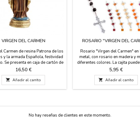
VIRGEN DEL CARMEN
ROSARIO "VIRGEN DEL CA
el Carmen de resina Patrona de los
Rosario "Virgen del Carmen" en 
s y la armada Española, festividad
metal, con rosario en madera y m
io. Se presenta en caja de cartón de
diferentes colores. La cajita pued
on una breve historia. Fabricada en
servir como pastillero. Por detrá
Precio
Precio
16,50 €
5,95 €
Es la patrona de los marineros y
cajita viene una breve historia de l
res, su devoción está vinculada a
Nuestra Señora del Carmen: Estre

Añadir al carrito

Añadir al carrito
ección y el cuidado en los viajes.
Mar Mide: 50 cm de largo. del r
: 5 x 3 x 12 cm (PEQUEÑA) 7
Medida de la caja: 50 X 50 
x 5 x 20...
No hay reseñas de clientes en este momento.