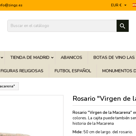

info@zings.es
EUR €

TIENDA DE MADRID
ABANICOS
BOTAS DE VINO LAS
FIGURAS RELIGIOSAS
FUTBOL ESPAÑOL
MONUMENTOS D
Macarena"
Rosario "Virgen de 
Rosario "Virgen de la Macarena"
en
colores. La cajita puede también ser
historia de la Macarena
Mide:
50 cm de largo. del rosario.