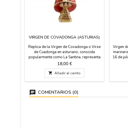
VIRGEN DE COVADONGA (ASTURIAS)
Replica de la Virgen de Covadonga o Virxe
Virgen d
de Cuadonga en asturiano, conocida
marinero
popularmente como La Santina, representa
16 de jul
a la imagen de la Virgen María que se
regalo c
Precio
18,00 €
encuentra en la Cueva de Covadonga
España.
(Cangas de Onís) que pertenece al
conducto

Añadir al carrito
Principado de Asturias. Viene en caja de
la prot
cartón. Hecha en España. Medida: 12 cm de
Medidas
alto
COMENTARIOS (0)