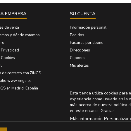
A EMPRESA
SU CUENTA
es de venta
Información personal
somos y dónde estamos
Pedidos
uro
Facturas por abono
e Privacidad
Direcciones
e Cookies
Cupones
l
Mis alertas
o de contacto con ZiNGS
sitio www.zings.es
NGS en Madrid, España
Esta tienda utiliza cookies para 
experiencia como usuario en la 
más acerca de nuestra política d
en
este enlace
. ¡Gracias!
Más información
Personalizar 