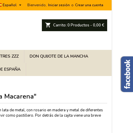

Español
Bienvenido,
Iniciar sesión
o
Crear una cuenta
shopping_cart
Carrito:
0
Productos - 0,00 €
 TRES ZZZ
DON QUIJOTE DE LA MANCHA
E ESPAÑA
la Macarena"
 lata de metal, con rosario en madera y metal de diferentes
vir como pastillero. Por detrás de la cajita viene una breve