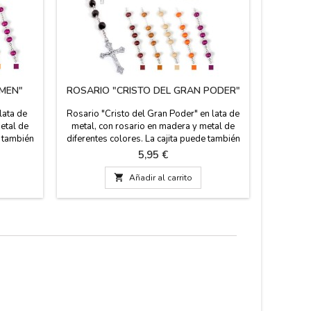
RMEN"
ROSARIO "CRISTO DEL GRAN PODER"
ROSA
lata de
Rosario "Cristo del Gran Poder" en lata de
Rosario 
etal de
metal, con rosario en madera y metal de
con ro
e también
diferentes colores. La cajita puede también
colores:
s de la
servir como pastillero. Por detrás de la
claro. La
Precio
5,95 €
a Virgen.
cajita viene una breve historia del Cristo.
pastiller
lla del
Mide: 50 cm de largo. del rosario. Medida
viene una

Añadir al carrito
osario.
de la caja: 50 X 50 cm
50 cm de
cm