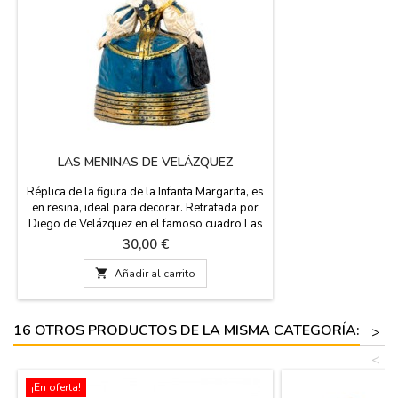
LAS MENINAS DE VELÁZQUEZ
Réplica de la figura de la Infanta Margarita, es
en resina, ideal para decorar. Retratada por
Diego de Velázquez en el famoso cuadro Las
Meninas. Se presentan en una elegante caja
Precio
30,00 €
de regalo. Medidas: 16 cm alto x 12 cm ancho
x 14 cm

Añadir al carrito
16 OTROS PRODUCTOS DE LA MISMA CATEGORÍA:
>
<
¡En oferta!