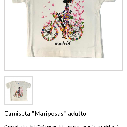
Camiseta "Mariposas" adulto
Camiseta divertida
"Niña en bicicleta con mariposas
" para adulto.
De