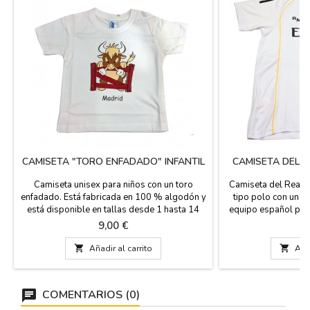
CAMISETA "TORO ENFADADO" INFANTIL
CAMISETA DEL 
Camiseta unisex para niños con un toro
Camiseta del Real M
enfadado. Está fabricada en 100 % algodón y
tipo polo con un bo
está disponible en tallas desde 1 hasta 14
equipo español pri
años.
Madrid. Producto Of
Precio
Pr
9,00 €
4
po

Añadir al carrito

Añad
COMENTARIOS (0)