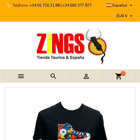

Teléfono:
+34 91 726 31 88 | +34 683 377 877
Español

EUR €
0



shopping_cart