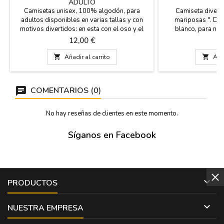
ADULTO
Camisetas unisex, 100% algodón, para
Camiseta divertid
adultos disponibles en varias tallas y con
mariposas ". De
motivos divertidos: en esta con el oso y el
blanco, para niñ
madroño, regalo como souvenir ideal de tu
Excelente re
Precio
P
12,00 €
9
visita a Madrid.

Añadir al carrito

Añad
COMENTARIOS (0)
No hay reseñas de clientes en este momento.
Síganos en Facebook

PRODUCTOS

NUESTRA EMPRESA