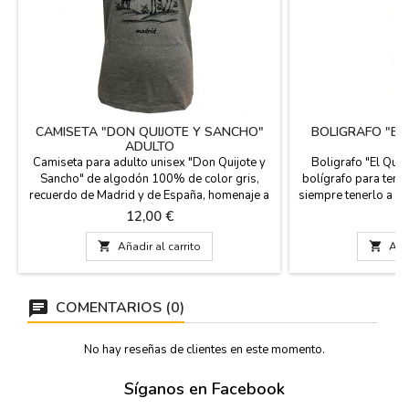
CAMISETA "DON QUIJOTE Y SANCHO"
BOLIGRAFO "EL
ADULTO
Camiseta para adulto unisex "Don Quijote y
Boligrafo "El Quij
Sancho" de algodón 100% de color gris,
bolígrafo para tene
recuerdo de Madrid y de España, homenaje a
siempre tenerlo a m
la célebre obra de D. Miguel de Cervantes,
Quijote de la Manc
Precio
P
12,00 €
3
obra de la literatura universal.
Tinta color a

Añadir al carrito

Añad
COMENTARIOS (0)
No hay reseñas de clientes en este momento.
Síganos en Facebook