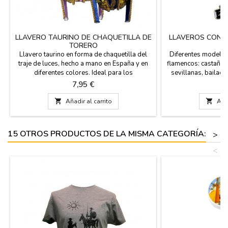
LLAVERO TAURINO DE CHAQUETILLA DE
LLAVEROS CON 
TORERO
Llavero taurino en forma de chaquetilla del
Diferentes modelos
traje de luces, hecho a mano en España y en
flamencos: castañue
diferentes colores. Ideal para los
sevillanas, bailaore
coleccionistas de llaveros y aficionados a los
para regalos de ev
Precio
P
7,95 €
3
toros. Lleva contigo la esencia de la fiesta
bonito Souvenir d
nacional con nuestras exclusivas chaquetillas
plazo de entrega si

Añadir al carrito

Añad
en miniatura. Colores como, Grana y Oro,
de la que están en s
Purísima y Oro, Verde Botella o Rosa Capote
correo i
Medida:...
15 OTROS PRODUCTOS DE LA MISMA CATEGORÍA:
>
<