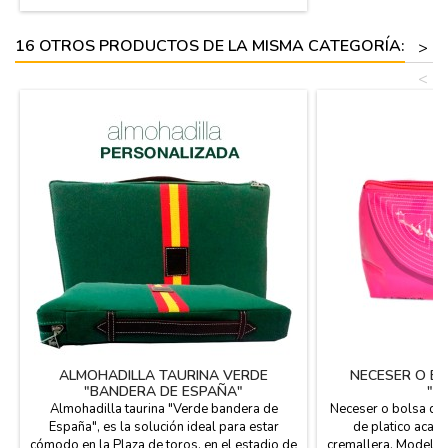
16 OTROS PRODUCTOS DE LA MISMA CATEGORÍA:
>
<
ALMOHADILLA TAURINA VERDE
NECESER O B
"BANDERA DE ESPAÑA"
"C
PERSONALIZADA
Almohadilla taurina "Verde bandera de
Neceser o bolsa de 
España", es la solución ideal para estar
de platico acaha
cómodo en la Plaza de toros, en el estadio de
cremallera. Modelo 