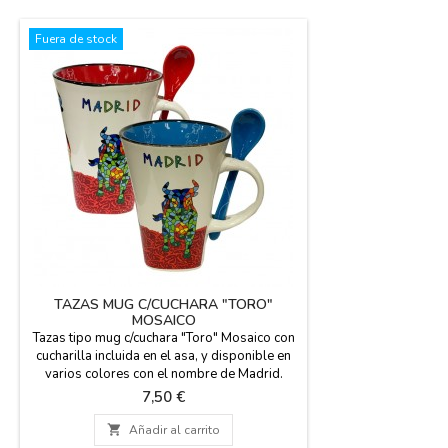
Fuera de stock
TAZAS MUG C/CUCHARA "TORO"
MOSAICO
Tazas tipo mug c/cuchara "Toro" Mosaico con
cucharilla incluida en el asa, y disponible en
varios colores con el nombre de Madrid.
Puedes combinarla con el apoya cucharas de
Precio
7,50 €
la misma colección. Apta para microondas y
lavavajillas. 300 ml. Medida: 12 cm de alto y

Añadir al carrito
12 cm con asa