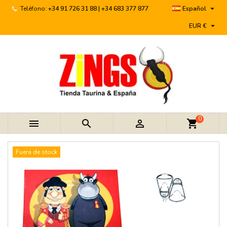

Teléfono:
+34 91 726 31 88 | +34 683 377 877
Español

EUR €
0



shopping_cart
Fuera de stock