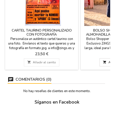
CARTEL TAURINO PERSONALIZADO
BOLSO SHO
CON FOTOGRAFÍA
ALMOHADILLAS"
Personaliza un auténtico cartel taurino con
Bolso Shopper "Es
una foto. Envíanos el texto que quieras y una
Exclusivo ZiNGS d
fotografía en formato jpg. a info@zings.es y
larga, ideal para ll
te pasaremos una prueba a tu e-mail para tu
plaza, Capacidad
Precio
Pr
23,50 €
1
conformidad cuando el cartel esté montado.
dimensiones perfec
En la última imagen de la galería, puedes ver
dos almohadillas 

Añadir al carrito

Añad
los campos personalizables. Se envía en tubo
llevar la tuya y la
de cartón rígido. ¡ SE HACE EN EL
solo hombro. Medida
MOMENTO...
ancho Az
COMENTARIOS (0)
No hay reseñas de clientes en este momento.
Síganos en Facebook