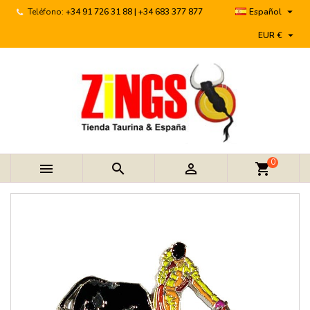

Teléfono:
+34 91 726 31 88 | +34 683 377 877
Español

EUR €
0



shopping_cart