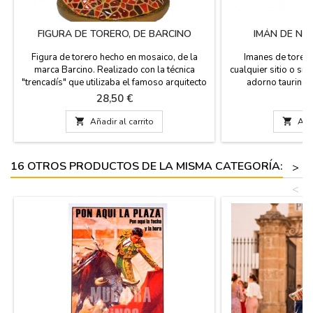
FIGURA DE TORERO, DE BARCINO
IMÁN DE NE
Figura de torero hecho en mosaico, de la
Imanes de torero
marca Barcino. Realizado con la técnica
cualquier sitio o s
"trencadís" que utilizaba el famoso arquitecto
adorno taurino.
catalán Antonio Gaudí y pintado a mano. Ideal
coleccionar. D
Precio
P
28,50 €
3
para coleccionistas y como decoración. En
modelos. Hechos en
estuche de regalo transparente. Medida: 11
pl

Añadir al carrito

Añad
cm alto, caja plástico de 15 cm alto x 11 cm
ancho.
16 OTROS PRODUCTOS DE LA MISMA CATEGORÍA:
>
<