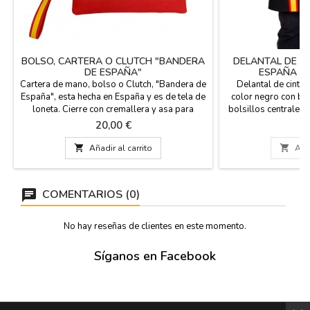
BOLSO, CARTERA O CLUTCH "BANDERA
DELANTAL DE C
DE ESPAÑA"
ESPAÑA P
Cartera de mano, bolso o Clutch, "Bandera de
Delantal de cint
España", esta hecha en España y es de tela de
color negro con ba
loneta. Cierre con cremallera y asa para
bolsillos centrales y
llevarla de la mano. Bolsillo trasero con
Tejido sarga 24
Precio
Pr
20,00 €
2
cremallera, interior de forro. Gran capacidad.
Composición de 
Medidas: 26 cm x 16 cm y asa larga de 22
algodón. Si desea

Añadir al carrito

Añad
cm.
mandanos un email
imagen y te con
grabado. Si dese
COMENTARIOS (0)
No hay reseñas de clientes en este momento.
Síganos en Facebook