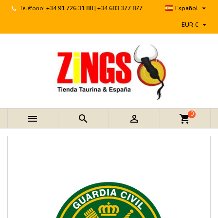

Teléfono:
+34 91 726 31 88 | +34 683 377 877
Español

EUR €
0



shopping_cart