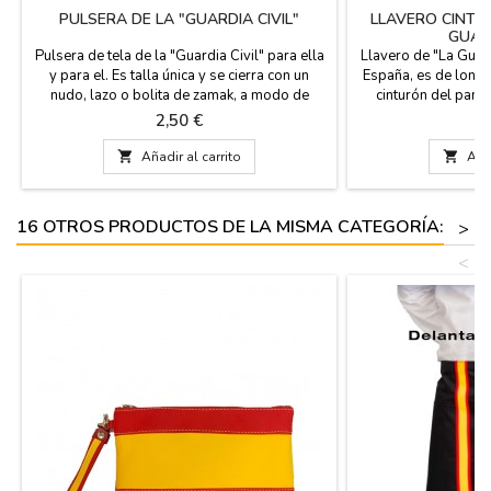
PULSERA DE LA "GUARDIA CIVIL"
LLAVERO CINTU
GUARD
Pulsera de tela de la "Guardia Civil" para ella
Llavero de "La Guar
y para el. Es talla única y se cierra con un
España, es de lonet
nudo, lazo o bolita de zamak, a modo de
cinturón del pant
pasador que va incluida. Medidas: 30 cm por
llaves o del bols
Precio
P
2,50 €
4
1,5 de ancho y lleva el pasador
Medida: 7 cm. de 
largo con 

Añadir al carrito

Añad
16 OTROS PRODUCTOS DE LA MISMA CATEGORÍA:
>
<