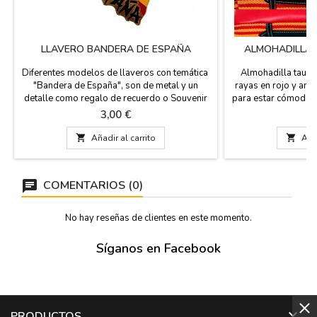
LLAVERO BANDERA DE ESPAÑA
ALMOHADILLA 
Diferentes modelos de llaveros con temática
Almohadilla tauri
"Bandera de España", son de metal y un
rayas en rojo y amar
detalle como regalo de recuerdo o Souvenir
para estar cómodo en
de tu viaje a Madrid. Regalos para eventos,
estadi 11 o de fútbol
Precio
Pr
3,00 €
1
grupos de viaje o llevar como recuerdo a tus
de manta estribera 
amigos y familiares. Modelos: Bandera de
rojo, tiene el asa

Añadir al carrito

Añad
España, Escudo de España, Mapa de España,
Lavable en agua f
España.
mejor calidad en l
COMENTARIOS (0)
No hay reseñas de clientes en este momento.
Síganos en Facebook

PRODUCTOS