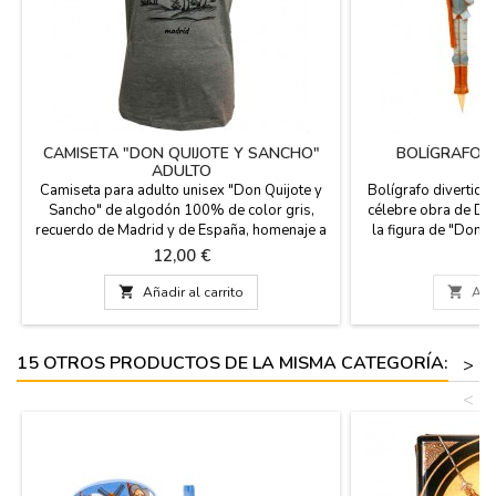
CAMISETA "DON QUIJOTE Y SANCHO"
BOLÍGRAFO "
ADULTO
Camiseta para adulto unisex "Don Quijote y
Bolígrafo divertid
Sancho" de algodón 100% de color gris,
célebre obra de D.
recuerdo de Madrid y de España, homenaje a
la figura de "Don Q
la célebre obra de D. Miguel de Cervantes,
ZiNGS celebramos 4
Precio
P
12,00 €
6
obra de la literatura universal.
D.Miguel de Cerv
Quijote de la Man

Añadir al carrito

Añad
literatura española.
se acabe.
15 OTROS PRODUCTOS DE LA MISMA CATEGORÍA:
>
<