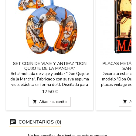
SET COJÍN DE VIAJE Y ANTIFAZ "DON
PLACAS METÁLI
QUIJOTE DE LA MANCHA"
SANCH
Set almohada de viaje y antifaz "Don Quijote
Decora tu estancia 
de la Mancha". Fabricado con suave espuma
modelo "Don Quijot
viscoelástica en forma de U. Diseñada para
placas vintage está
aliviar la tensión del cuello al dormir o
de 0,8 mms. de 
Precio
Pr
17,50 €
1
descansar en el viaje, soporte para leer,
resistencia a la 
trabajar o ver la tele y el laptop. Tejido 100%
bisel en relieve en 

Añadir al carrito

Añad
poliéster/relleno 100% poliuretano. Antifaz
perforaciones. Pa
100% poliéster Medidas: 30 x 9 x 30 cm
Medida: 19
COMENTARIOS (0)
No hay reseñas de clientes en este momento.